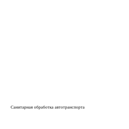
НИЧТОЖЕНИЕ
ИСПОЛЬЗУЕМ СРЕДСТВА
03
Й ИЛИ ВИРУСОВ
БЕЗ ТОКСИЧНЫХ ЗАПАХО
Санитарная обработка автотранспорта