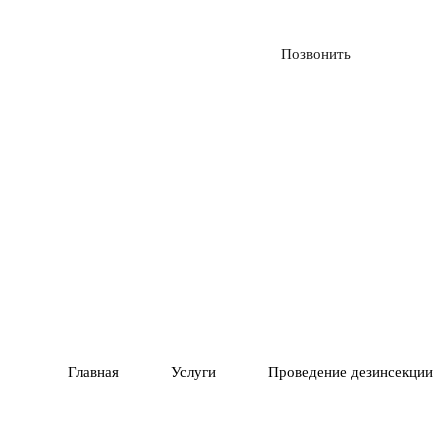
Вызвать службу
Позвонить
01
ГАРАНТИЯ 1 ГОД
ПОЛНОЕ У
02
ВРЕДИТЕЛЕ
Главная
Услуги
Проведение дезинсекции